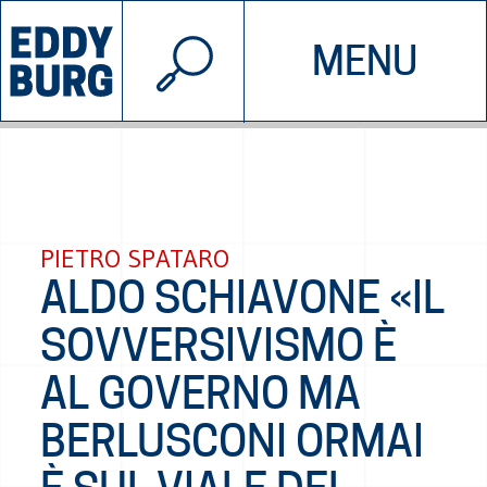
© 2026 EDDYBURG
MENU
INIZIATIVE
CHI SIAMO
SOSTIENICI
CONTATTACI
PIETRO SPATARO
ALDO SCHIAVONE «IL
SOVVERSIVISMO È
AL GOVERNO MA
BERLUSCONI ORMAI