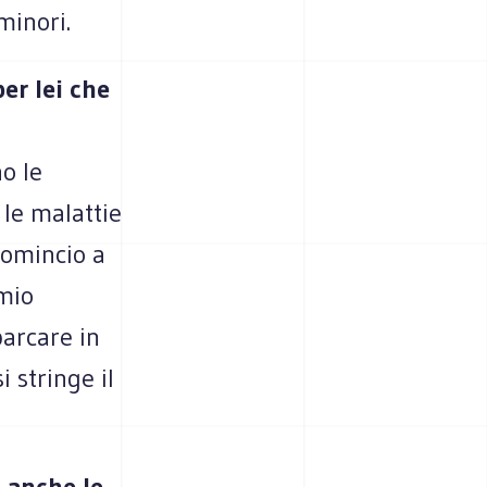
minori.
per lei che
no le
e le malattie
Comincio a
 mio
barcare in
i stringe il
o anche le