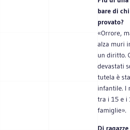
bare di chi
provato?
«Orrore, ma
alza muri i
un diritto.
devastati s
tutela è st
infantile. 
tra i 15 e 
famiglie».
Di ragazze