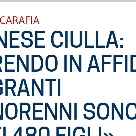
CARAFIA
ESE CIULLA:
ENDO IN AFFID
GRANTI
NORENNI SONO
I 480 FIGLI»