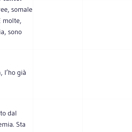
ree, somale
E molte,
ia, sono
, l’ho già
to dal
emia. Sta