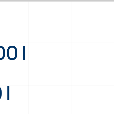
O I
 I