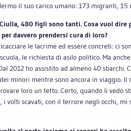
lermo il suo carico umano: 173 migranti, 15 
iulla, 480 figli sono tanti. Cosa vuol dire 
 per davvero prendersi cura di loro?
ricacciare le lacrime ed essere concreti: ci so
 scuola, le richiesta di asilo politico. Ma anch
Dal 2012 ho assistito ad almeno 40 sbarchi. 
dei minori mentre sono ancora in viaggio. Il
rovare loro un tetto. Certo, quando li vedo s
, i volti scavati, con il terrore negli occhi, mi s
 volta al porto insieme ai ragazzi ha accolt