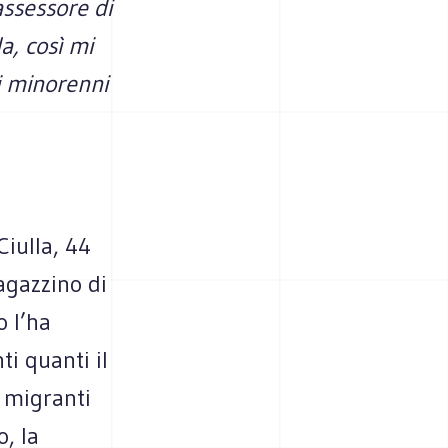
assessore di
a, così mi
i minorenni
iulla, 44
agazzino di
o l’ha
ti quanti il
 migranti
, la