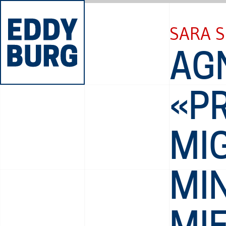
SARA S
AGN
«PR
MI
MI
MIE