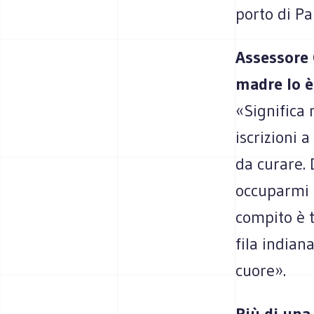
porto di Pa
Assessore C
madre lo è
«Significa 
iscrizioni a
da curare. 
occuparmi 
compito è t
fila indiana
cuore».
Più di una