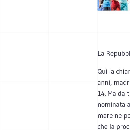
La Repubbl
Qui la chi
anni, madre
14. Ma da t
nominata ass
mare ne po
che la proc