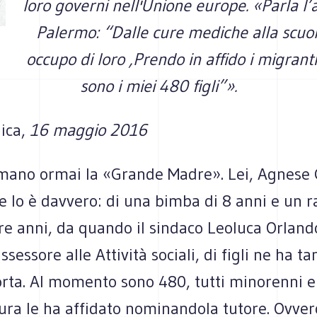
loro governi nell'Unione europe. «Parla l’
Palermo: “Dalle cure mediche alla scuol
occupo di loro ,Prendo in affido i migrant
sono i miei 480 figli”».
ica,
16 maggio 2016
amano ormai la «Grande Madre». Lei, Agnese C
 lo è davvero: di una bimba di 8 anni e un r
re anni, da quando il sindaco Leoluca Orland
essore alle Attività sociali, di figli ne ha tan
rta. Al momento sono 480, tutti minorenni e
ura le ha affidato nominandola tutore. Ovvero