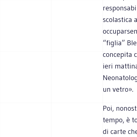
responsabil
scolastica 
occuparsen
“figlia” Bl
concepita c
ieri mattin
Neonatolog
un vetro».
Poi, nonost
tempo, è to
di carte ch