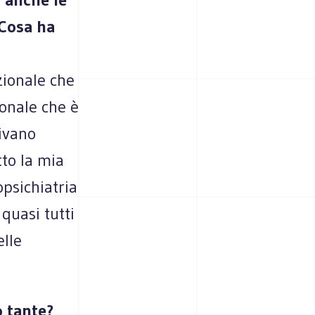
 Cosa ha
zionale che
ionale che è
rivano
tto la mia
opsichiatria
quasi tutti
elle
o tante?