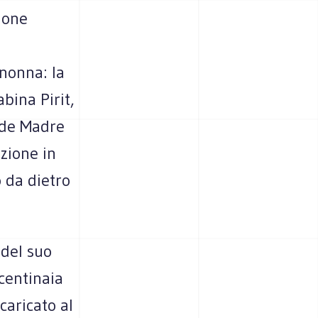
zione
nonna: la
abina Pirit,
nde Madre
uzione in
 da dietro
 del suo
 centinaia
caricato al