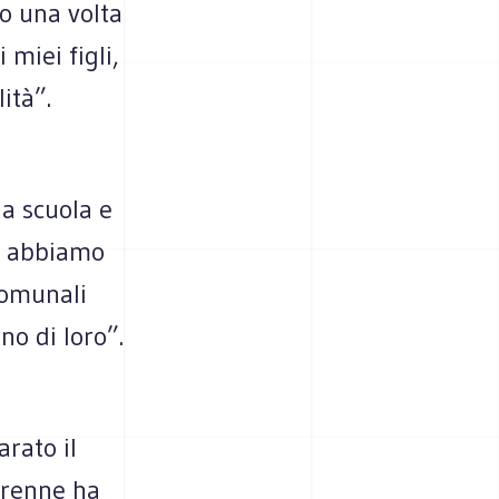
o una volta
miei figli,
ità”.
 a scuola e
o: abbiamo
comunali
o di loro”.
arato il
orenne ha