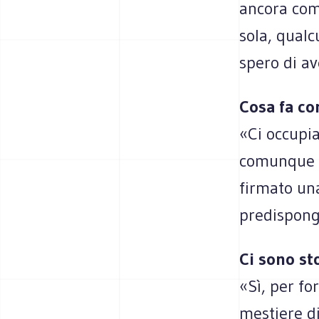
ancora comb
sola, qualc
spero di av
Cosa fa co
«Ci occupia
comunque a
firmato una
predispong
Ci sono sto
«Sì, per fo
mestiere d