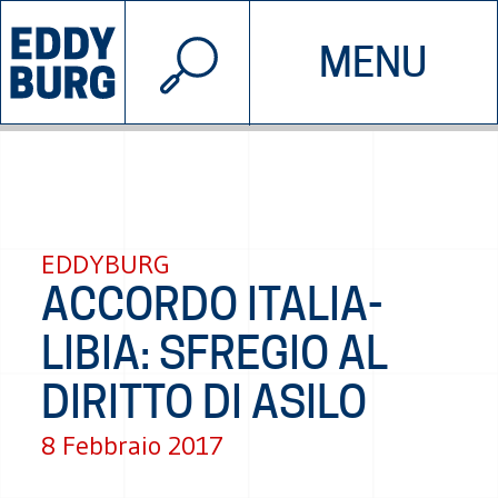
© 2026 EDDYBURG
MENU
INIZIATIVE
CHI SIAMO
SOSTIENICI
CONTATTACI
EDDYBURG
ACCORDO ITALIA-
LIBIA: SFREGIO AL
DIRITTO DI ASILO
8 Febbraio 2017