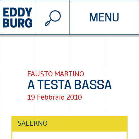
© 2026 EDDYBURG
MENU
INIZIATIVE
CHI SIAMO
SOSTIENICI
CONTATTACI
FAUSTO MARTINO
A TESTA BASSA
19 Febbraio 2010
SALERNO