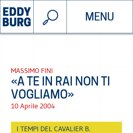
© 2026 EDDYBURG
MENU
INIZIATIVE
CHI SIAMO
SOSTIENICI
CONTATTACI
MASSIMO FINI
«A TE IN RAI NON TI
VOGLIAMO»
10 Aprile 2004
I TEMPI DEL CAVALIER B.