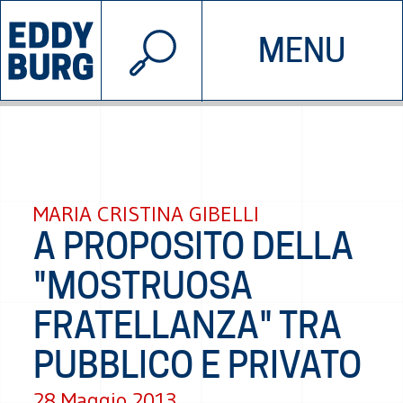
© 2026 EDDYBURG
MENU
INIZIATIVE
CHI SIAMO
SOSTIENICI
CONTATTACI
MARIA CRISTINA GIBELLI
A PROPOSITO DELLA
"MOSTRUOSA
FRATELLANZA" TRA
PUBBLICO E PRIVATO
28 Maggio 2013