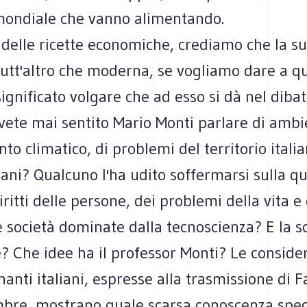
mondiale che vanno alimentando.
a delle ricette economiche, crediamo che la su
tutt'altro che moderna, se vogliamo dare a q
significato volgare che ad esso si dà nel dibatt
vete mai sentito Mario Monti parlare di ambi
to climatico, di problemi del territorio italia
ani? Qualcuno l'ha udito soffermarsi sulla q
diritti delle persone, dei problemi della vita e
 società dominate dalla tecnoscienza? E la sc
? Che idee ha il professor Monti? Le conside
nanti italiani, espresse alla trasmissione di F
mbre, mostrano quale scarsa conoscenza speci