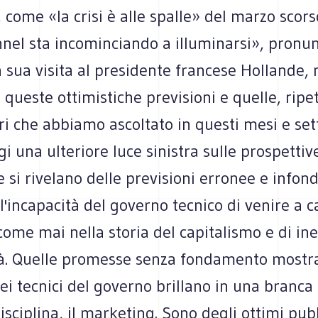
 come «la crisi è alle spalle» del marzo scors
nnel sta incominciando a illuminarsi», pronun
la sua visita al presidente francese Hollande, 
 queste ottimistiche previsioni e quelle, ripet
tri che abbiamo ascoltato in questi mesi e se
i una ulteriore luce sinistra sulle prospettive 
 si rivelano delle previsioni erronee e infon
 l'incapacità del governo tecnico di venire a 
 come mai nella storia del capitalismo e di in
à. Quelle promesse senza fondamento mostra
ei tecnici del governo brillano in una branca 
disciplina, il marketing. Sono degli ottimi pubb