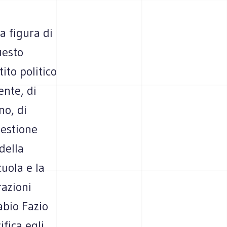
a figura di
uesto
ito politico
ente, di
no, di
uestione
 della
uola e la
razioni
abio Fazio
fica egli