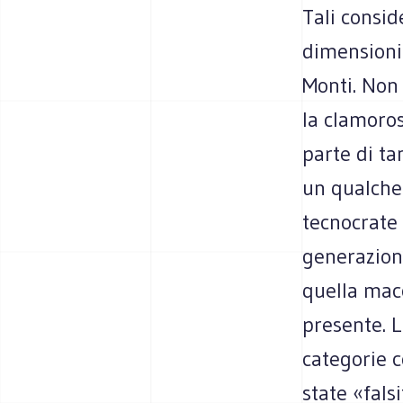
Tali consid
dimensioni 
Monti. Non
la clamoros
parte di ta
un qualche 
tecnocrate 
generazione
quella macc
presente. 
categorie c
state «fals