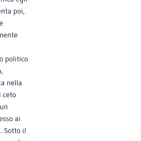
nta poi,
e
amente
o politico
,
ca nella
l ceto
 un
esso ai
 Sotto il