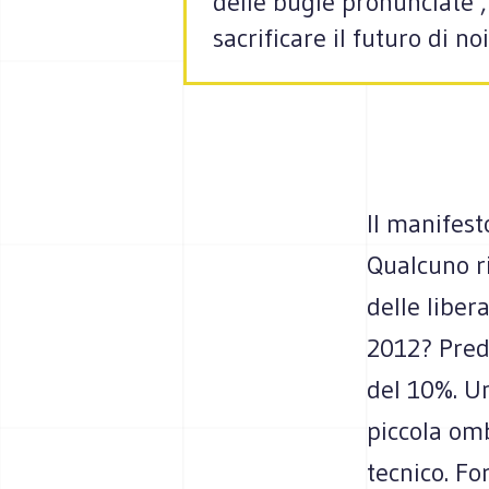
delle bugie pronunciate ,
sacrificare il futuro di noi
Il manifest
Qualcuno ri
delle liber
2012? Predi
del 10%. Un
piccola omb
tecnico. Fo