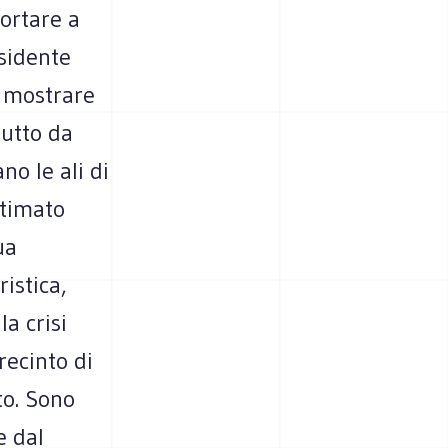
portare a
esidente
 mostrare
tutto da
no le ali di
stimato
ua
istica,
a crisi
ecinto di
to. Sono
e dal