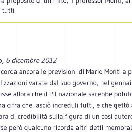
 a proposito di un mito, il professor Monti, a
 tutti.
o
, 6 dicembre 2012
corda ancora le previsioni di Mario Monti a 
alizzazioni varate dal suo governo, nel gennai
sse allora che il Pil nazionale sarebbe potut
a cifra che lasciò increduli tutti, e che gett
ra di credibilità sulla figura di un così autor
rse però qualcuno ricorda altri detti memorab