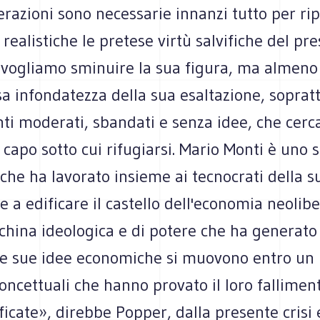
erazioni sono necessarie innanzi tutto per ri
realistiche le pretese virtù salvifiche del pr
 vogliamo sminuire la sua figura, ma almeno
a infondatezza della sua esaltazione, soprat
nti moderati, sbandati e senza idee, che cerca
capo sotto cui rifugiarsi. Mario Monti è uno 
che ha lavorato insieme ai tecnocrati della s
 a edificare il castello dell'economia neoliber
hina ideologica e di potere che ha generato l
Le sue idee economiche si muovono entro un r
oncettuali che hanno provato il loro fallimen
ificate», direbbe Popper, dalla presente crisi 