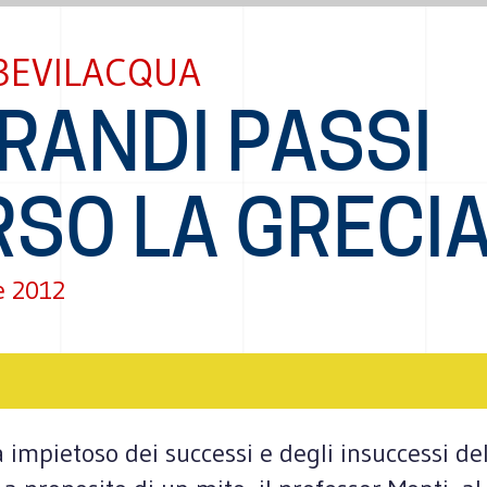
BEVILACQUA
RANDI PASSI
RSO LA GRECI
e 2012
a impietoso dei successi e degli insuccessi 