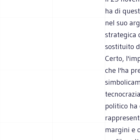
ha di ques
nel suo ar
strategica 
sostituito 
Certo, l'im
che l'ha pr
simbolicame
tecnocrazia
politico ha
rappresenta
margini e o