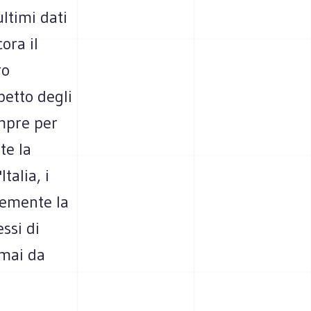
ltimi dati
ora il
ro
petto degli
empre per
te la
talia, i
temente la
ssi di
rmai da