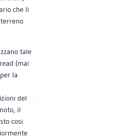
rio che li
 terreno
izzano tale
pread (mai
 per la
zioni del
noto, il
sto cosi
eriormente