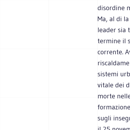
disordine 
Ma, al di l
leader sia 
termine il 
corrente. A
riscaldamen
sistemi urb
vitale dei 
morte nelle
formazione
sugli inseg
il 25 nove