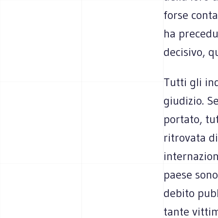
forse conta
ha precedut
decisivo, q
Tutti gli i
giudizio. S
portato, tut
ritrovata d
internazion
paese sono 
debito pubb
tante vitti