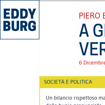
PIERO 
A G
VE
6 Dicembr
SOCIETÀ E POLITICA
Un bilancio rispettoso m