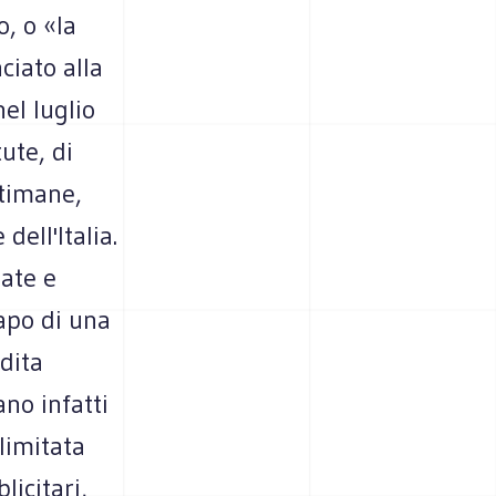
o, o «la
ciato alla
nel luglio
ute, di
ttimane,
dell'Italia.
date e
capo di una
edita
no infatti
limitata
licitari,