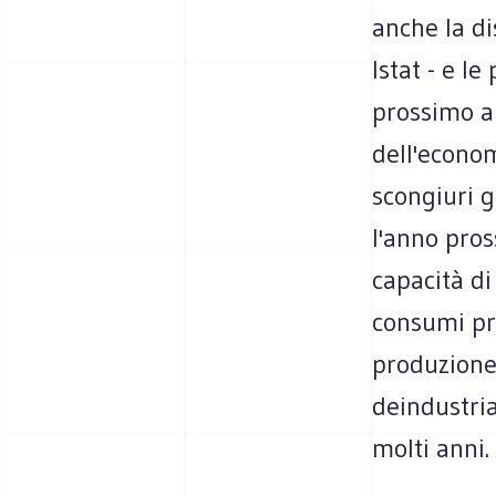
anche la d
Istat - e le
prossimo an
dell'econom
scongiuri g
l'anno pro
capacità di 
consumi pre
produzione 
deindustria
molti anni.