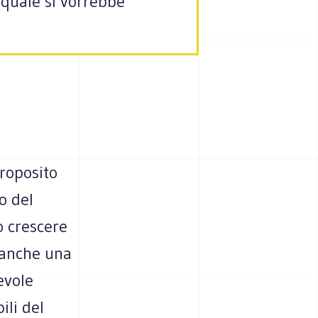
l quale si vorrebbe
proposito
o del
o crescere
ò anche una
evole
ili del