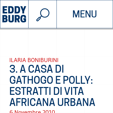
© 2026 EDDYBURG
MENU
INIZIATIVE
CHI SIAMO
SOSTIENICI
CONTATTACI
ILARIA BONIBURINI
3. A CASA DI
GATHOGO E POLLY:
ESTRATTI DI VITA
AFRICANA URBANA
6 Novembre 2010