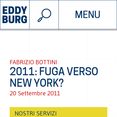
© 2026 EDDYBURG
MENU
INIZIATIVE
CHI SIAMO
SOSTIENICI
CONTATTACI
FABRIZIO BOTTINI
2011: FUGA VERSO
NEW YORK?
20 Settembre 2011
NOSTRI SERVIZI