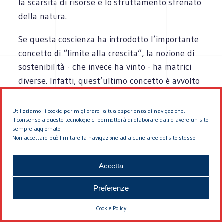
la scarsità di risorse e lo sfruttamento sfrenato
della natura.
Se questa coscienza ha introdotto l’importante
concetto di “limite alla crescita”, la nozione di
sostenibilità - che invece ha vinto - ha matrici
diverse. Infatti, quest’ultimo concetto è avvolto
da una “modernizzazione ecologica”, dove
l’innovazione tecnologica riveste un ruolo
Utilizziamo i cookie per migliorare la tua esperienza di navigazione.
Il consenso a queste tecnologie ci permetterà di elaborare dati e avere un sito
centrale. Si riconosce una crisi ecologica, ma a
sempre aggiornato.
differenza del movimento radicale sul limite
Non accettare può limitare la navigazione ad alcune aree del sito stesso.
della crescita si crede fermamente di poter
interiorizzare la cura per l’ambiente.
Accetta
10. Lo sviluppo: una credenza
Preferenze
La caratteristica peculiare dello sviluppo, e
Cookie Policy