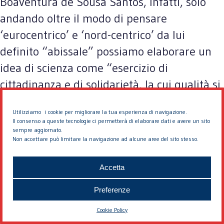
Boaventura de Sousa Santos, infatti, solo
andando oltre il modo di pensare
‘eurocentrico’ e ‘nord-centrico’ da lui
definito “abissale” possiamo elaborare un
idea di scienza come “esercizio di
cittadinanza e di solidarietà, la cui qualità si
misura in ultima istanza attraverso la
Utilizziamo i cookie per migliorare la tua esperienza di navigazione.
qualità della cittadinanza e della solidarietà
Il consenso a queste tecnologie ci permetterà di elaborare dati e avere un sito
sempre aggiornato.
che promuove o rende possibile”. Il pensiero
Non accettare può limitare la navigazione ad alcune aree del sito stesso.
abissale “è una disposizione intellettuale,
filosofica e politica, che si traduce nella
Accetta
capacità di tracciare linee attraverso le quali
Preferenze
istituire divisioni radicali all'interno della
Cookie Policy
realtà, rendendone una parte