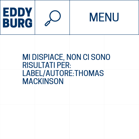
© 2026 EDDYBURG
MENU
INIZIATIVE
CHI SIAMO
SOSTIENICI
CONTATTACI
MI DISPIACE, NON CI SONO
RISULTATI PER:
LABEL/AUTORE:THOMAS
MACKINSON