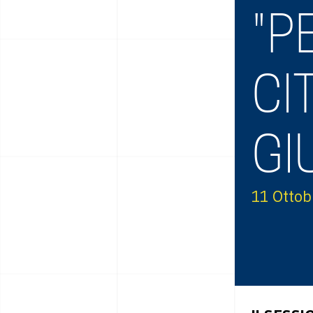
"P
CI
GI
11 Ottob