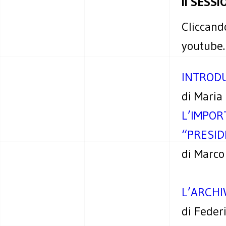
II SESS
Cliccando
youtube.
INTROD
di Maria 
L’IMPOR
“PRESID
di Marco
L’ARCHI
di Feder