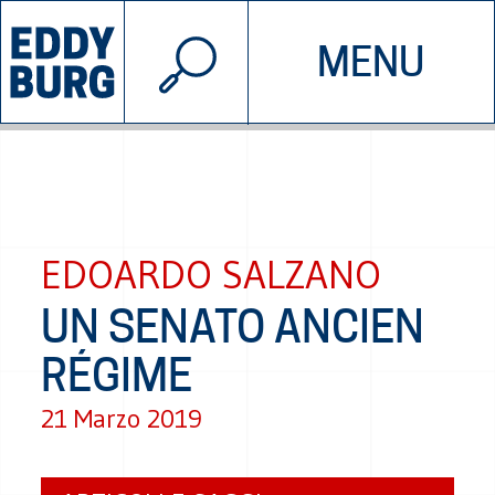
© 2026 EDDYBURG
MENU
INIZIATIVE
CHI SIAMO
SOSTIENICI
CONTATTACI
EDOARDO SALZANO
UN SENATO ANCIEN
RÉGIME
21 Marzo 2019