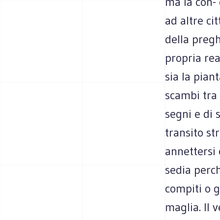
ma la con- 
ad altre ci
della pregh
propria rea
sia la pian
scambi tra 
segni e di 
transito st
annettersi 
sedia perch
compiti o 
maglia. Il v