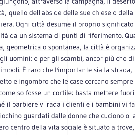
giungono, attraverso la campagna, il deserto
ttà; quello dell'abside delle sue chiese o della
iera. Ogni città desume il proprio significato 
ltà da un sistema di punti di riferimento. Qu
ta, geometrica o spontanea, la città è organiz
gli uomini: e per gli scambi, ancor più che di
simboli. È raro che l'importante sia la strada,
retto e ingombro che le case cercano sempre 
come so fosse un cortile: basta mettere fuor
é il barbiere vi rada i clienti e i bambini vi f
giochino guardati dalle donne che cuciono o 
ero centro della vita sociale è situato altrove,