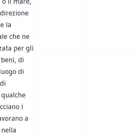
 o il mare,
 direzione
e la
ale che ne
zata per gli
 beni, di
 luogo di
di
i qualche
acciano i
lavorano a
 nella