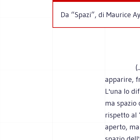
Da “Spazi”, di Maurice A
(
apparire, f
L'una lo di
ma spazio c
rispetto al
aperto, ma 
spazio dell