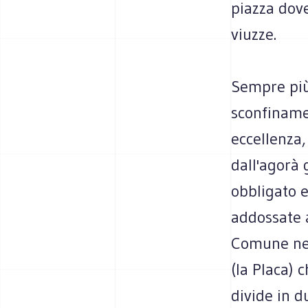
piazza dove
viuzze.
Sempre più 
sconfinamen
eccellenza,
dall'agorà
obbligato e
addossate a
Comune nell
(la Placa) c
divide in du