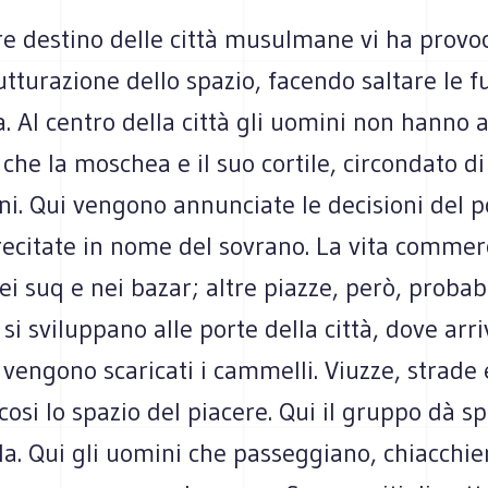
are destino delle città musulmane vi ha provo
utturazione dello spazio, facendo saltare le f
a. Al centro della città gli uomini non hanno 
 che la moschea e il suo cortile, circondato d
i. Qui vengono annunciate le decisioni del p
ecitate in nome del sovrano. La vita commerc
ei suq e nei bazar; altre piazze, però, proba
 si sviluppano alle porte della città, dove arr
vengono scaricati i cammelli. Viuzze, strade 
osi lo spazio del piacere. Qui il gruppo dà sp
a. Qui gli uomini che passeggiano, chiacchie