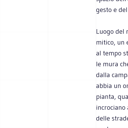
gesto e del
Luogo del r
mitico, un
al tempo st
le mura ch
dalla camp
abbia un o
pianta, qu
incrociano 
delle strad