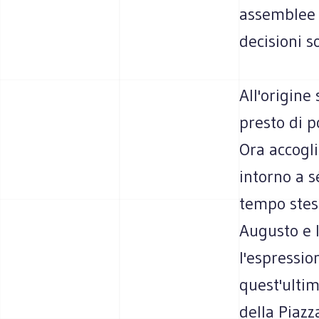
assemblee d
decisioni s
All'origine
presto di po
Ora accogli
intorno a sé
tempo stes
Augusto e l
l'espressio
quest'ultim
della Piazz