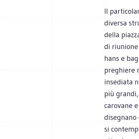
Il particol
diversa str
della piazz
di riunione
hans e bagn
preghiere r
insediata n
più grandi,
carovane e 
disegnano c
si contempl