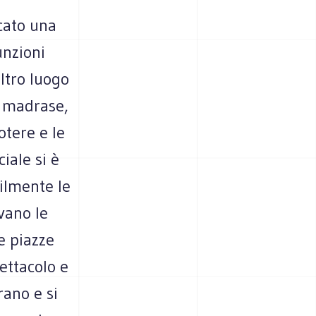
cato una
unzioni
altro luogo
i madrase,
otere e le
iale si è
bilmente le
ivano le
e piazze
ettacolo e
rano e si