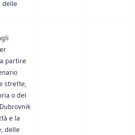
 delle
agli
per
a partire
enario
e strette,
oria o del
i Dubrovnik
ttà e la
, delle