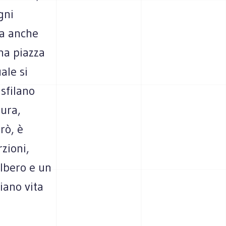
gni
za anche
na piazza
ale si
 sfilano
tura,
rò, è
zioni,
albero e un
diano vita