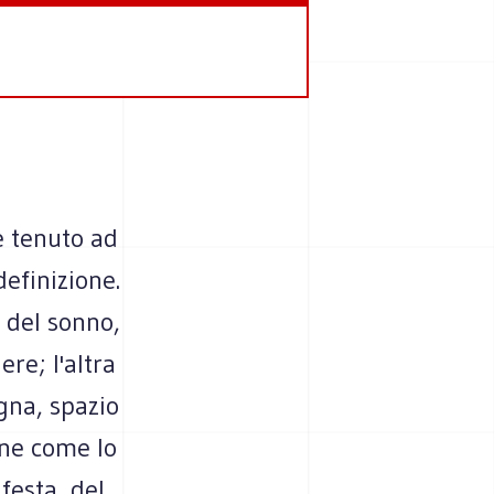
 è tenuto ad
definizione.
e del sonno,
re; l'altra
gna, spazio
one come lo
 festa, del