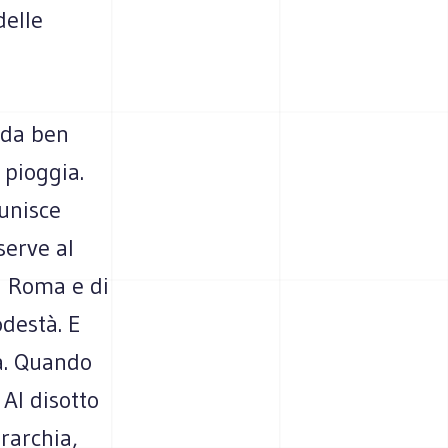
delle
onda ben
a pioggia.
unisce
serve al
i Roma e di
odestà. E
tà. Quando
 Al disotto
rarchia,