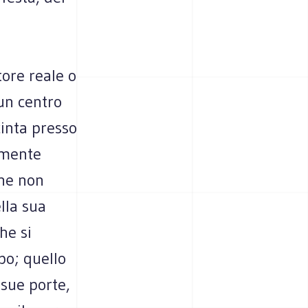
tore reale o
un centro
cinta presso
amente
Che non
lla sua
he si
po; quello
 sue porte,