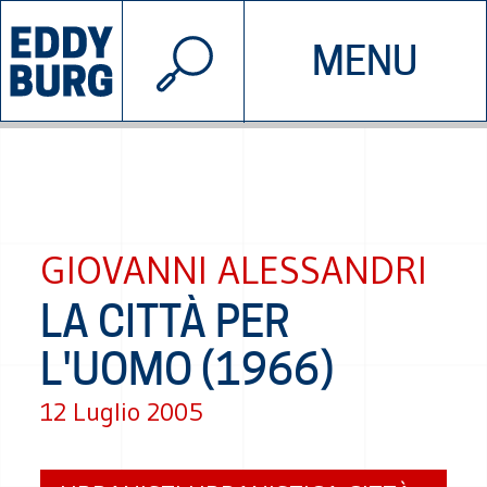
© 2026 EDDYBURG
MENU
INIZIATIVE
CHI SIAMO
SOSTIENICI
CONTATTACI
GIOVANNI ALESSANDRI
LA CITTÀ PER
L'UOMO (1966)
12 Luglio 2005