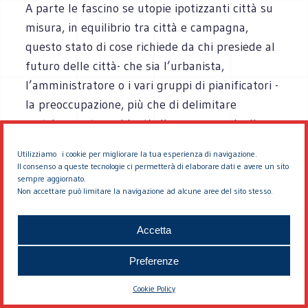
A parte le fascino se utopie ipotizzanti città su
misura, in equilibrio tra città e campagna,
questo stato di cose richiede da chi presiede al
futuro delle città- che sia l’urbanista,
l’amministratore o i vari gruppi di pianificatori -
la preoccupazione, più che di delimitare
metricamente ambienti, di creare per via di
umanità spazi che servano e nobilitino la vita,
Utilizziamo i cookie per migliorare la tua esperienza di navigazione.
dando valore alla convivenza ed al rapporto con
Il consenso a queste tecnologie ci permetterà di elaborare dati e avere un sito
sempre aggiornato.
gli oggetti e l’ambiente. Altrimenti la loro fatica
Non accettare può limitare la navigazione ad alcune aree del sito stesso.
si risolverà in sterili esercitazioni teoriche ed i
loro “modelli di riferimento” costituiranno
Accetta
soltanto premesse disumanizzanti agli
interventi di sistemazione possibili. Nessuno
Preferenze
attende dai pianificatori il capolavoro - salva
Cookie Policy
l’ambizione dei pianificatori stessi - ci si attende