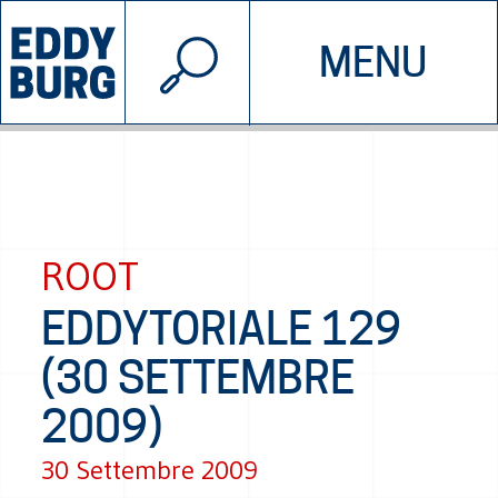
© 2026 EDDYBURG
MENU
INIZIATIVE
CHI SIAMO
SOSTIENICI
CONTATTACI
ROOT
EDDYTORIALE 129
(30 SETTEMBRE
2009)
30 Settembre 2009