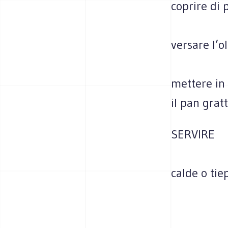
coprire di 
versare l’oli
mettere in
il pan grat
SERVIRE
calde o tie