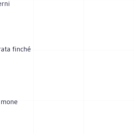
erni
ata finché
 limone