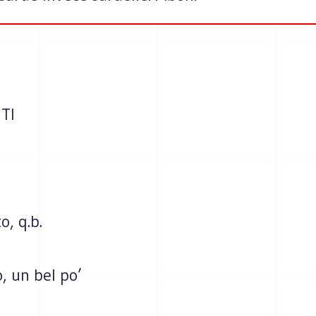
TI
o, q.b.
, un bel po’