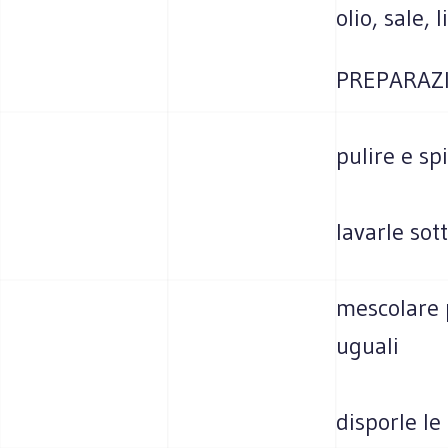
olio, sale,
PREPARAZ
pulire e spi
lavarle sot
mescolare 
uguali
disporle le