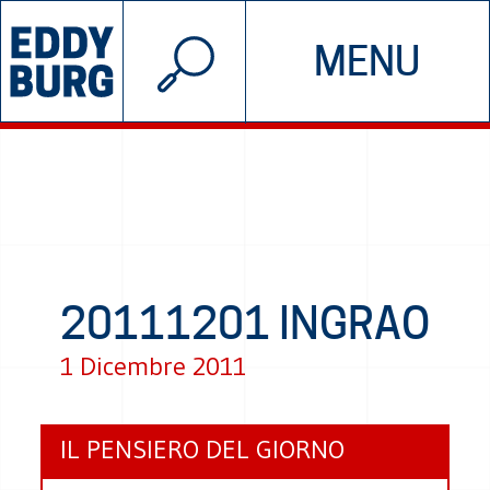
© 2026 EDDYBURG
MENU
INIZIATIVE
CHI SIAMO
SOSTIENICI
CONTATTACI
20111201 INGRAO
1 Dicembre 2011
IL PENSIERO DEL GIORNO