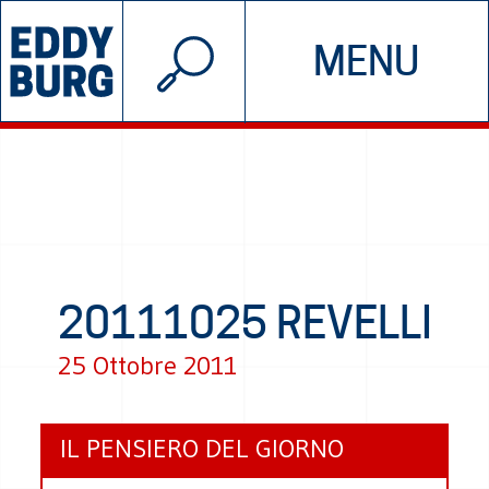
© 2026 EDDYBURG
MENU
INIZIATIVE
CHI SIAMO
SOSTIENICI
CONTATTACI
20111025 REVELLI
25 Ottobre 2011
IL PENSIERO DEL GIORNO