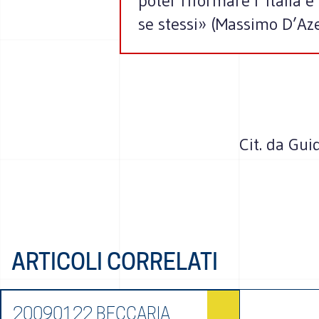
poter riformare l´Italia e
se stessi» (Massimo D’Aze
Cit. da Gui
ARTICOLI CORRELATI
20090122 BECCARIA