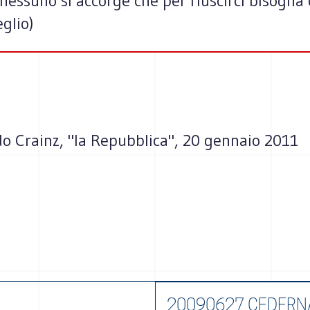
 nessuno si accorge che per riuscirci bisogna c
glio)
do Crainz, "la Repubblica", 20 gennaio 2011
20090627 CEDERN