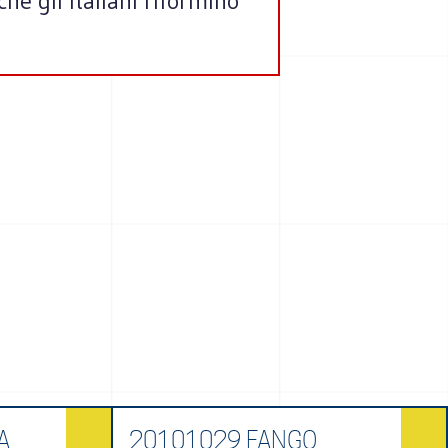
he gli italiani riformino
A
20101029 FANGO