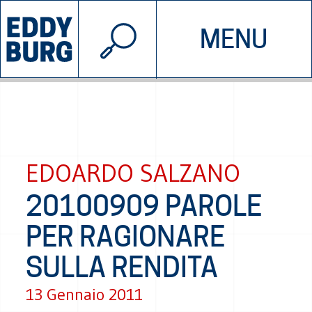
© 2026 EDDYBURG
MENU
INIZIATIVE
CHI SIAMO
SOSTIENICI
CONTATTACI
EDOARDO SALZANO
20100909 PAROLE
PER RAGIONARE
SULLA RENDITA
13 Gennaio 2011