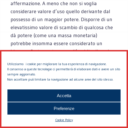
affermazione. A meno che non si voglia
considerare valore d’uso quello derivante dal
possesso di un maggior potere. Disporre di un
elevatissimo valore di scambio di qualcosa che
dà potere (come una massa monetaria)
potrebbe insomma essere considerato un
bisogno. Certamente non nell’ambito di quei
“bisogni umani” cui mi sono finora riferito.
Utilizziamo i cookie per migliorare la tua esperienza di navigazione.
Il consenso a queste tecnologie ci permetterà di elaborare dati e avere un sito
Produzione, consumo
sempre aggiornato.
Non accettare può limitare la navigazione ad alcune aree del sito stesso.
Produzione e consumo sono due parole
importanti nel linguaggio (e nel procedimento)
Accetta
dell’economia.
Preferenze
«Il consumo è l’uso dei beni economici allo
Cookie Policy
scopo di soddisfare direttamente certi bisogni