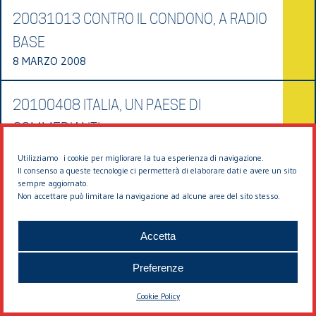
20031013 CONTRO IL CONDONO, A RADIO
BASE
8 MARZO 2008
20100408 ITALIA, UN PAESE DI
COMMEDIANTI
30 LUGLIO 2010
Utilizziamo i cookie per migliorare la tua esperienza di navigazione.
Il consenso a queste tecnologie ci permetterà di elaborare dati e avere un sito
sempre aggiornato.
20081209 LA QUALITÀ DELLA CITTÀ
Non accettare può limitare la navigazione ad alcune aree del sito stesso.
PUBBLICA
21 APRILE 2009
Accetta
Preferenze
20020000 SCAMBIO DI LETTERE CON LUIGI
Cookie Policy
MAZZA (E DINO BORRI)