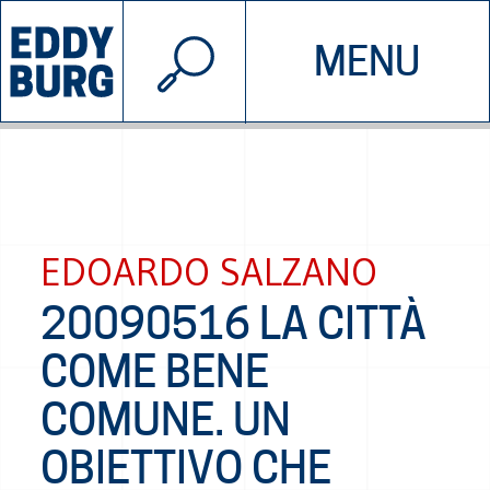
© 2026 EDDYBURG
MENU
INIZIATIVE
CHI SIAMO
SOSTIENICI
CONTATTACI
EDOARDO SALZANO
20090516 LA CITTÀ
COME BENE
COMUNE. UN
OBIETTIVO CHE