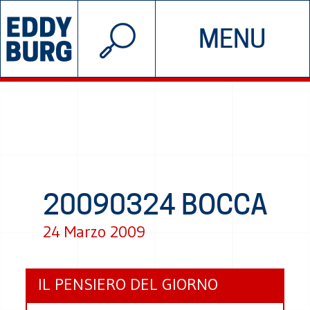
© 2026 EDDYBURG
MENU
INIZIATIVE
CHI SIAMO
SOSTIENICI
CONTATTACI
20090324 BOCCA
24 Marzo 2009
IL PENSIERO DEL GIORNO