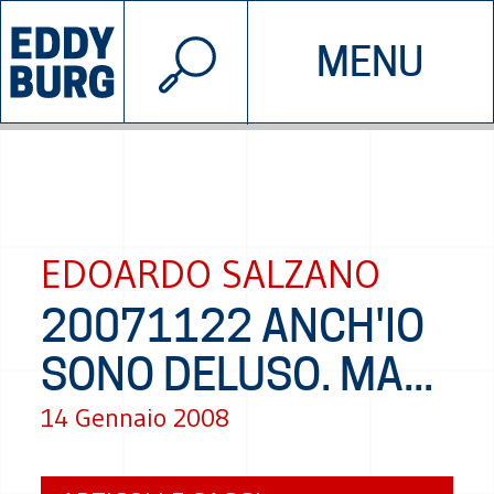
© 2026 EDDYBURG
MENU
INIZIATIVE
CHI SIAMO
SOSTIENICI
CONTATTACI
EDOARDO SALZANO
20071122 ANCH'IO
SONO DELUSO. MA...
14 Gennaio 2008