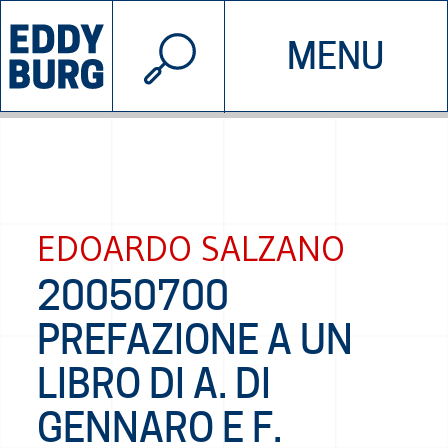
© 2026 EDDYBURG
MENU
INIZIATIVE
CHI SIAMO
SOSTIENICI
CONTATTACI
EDOARDO SALZANO
20050700
PREFAZIONE A UN
LIBRO DI A. DI
GENNARO E F.