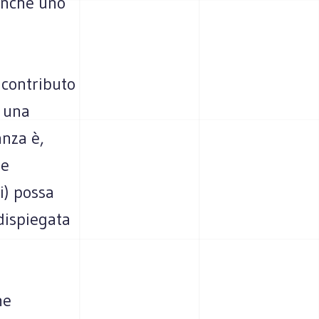
 anche uno
 contributo
a una
anza è,
ie
i) possa
 dispiegata
he