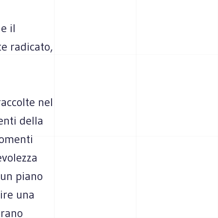
e il
e radicato,
raccolte nel
nti della
momenti
evolezza
 un piano
nire una
erano