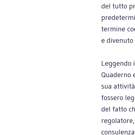
del tutto pr
predetermi
termine co
e divenuto 
Leggendo i 
Quaderno e
sua attivi
fossero leg
del fatto c
regolatore,
consulenza