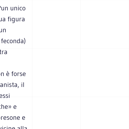
'un unico
sua figura
 un
 feconda)
tra
n è forse
anista, il
essi
iche» e
presone e
icine alla