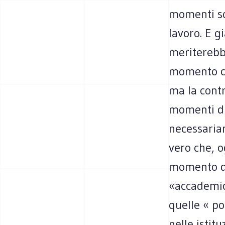
momenti so
lavoro. E g
meriterebb
momento ci
ma la contr
momenti di
necessariam
vero che, og
momento del
«accademici
quelle « po
nelle istit