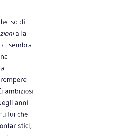
deciso di
zioni
alla
E ci sembra
una
ca
a rompere
iù ambiziosi
uegli anni
Fu lui che
ontaristici,