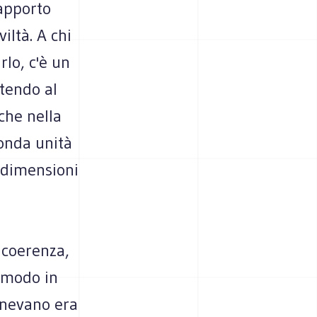
'apporto
iltà. A chi
rlo, c'è un
tendo al
 che nella
fonda unità
e dimensioni
 coerenza,
l modo in
ponevano era