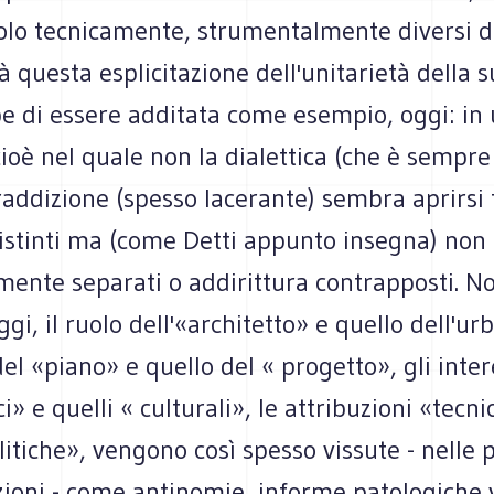
lo tecnicamente, strumentalmente diversi d
ià questa esplicitazione dell'unitarietà della 
e di essere additata come esempio, oggi: in
oè nel quale non la dialettica (che è sempre
addizione (spesso lacerante) sembra aprirsi 
stinti ma (come Detti appunto insegna) non
ente separati o addirittura contrapposti. No
gi, il ruolo dell'«architetto» e quello dell'urb
 «piano» e quello del « progetto», gli inter
» e quelli « culturali», le attribuzioni «tecn
litiche», vengono così spesso vissute - nelle 
uzioni - come antinomie, informe patologiche v