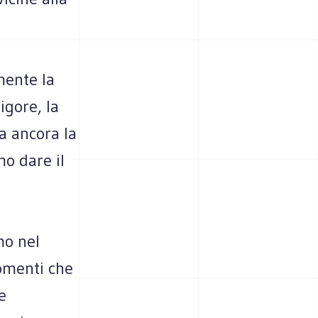
mente la
igore, la
a ancora la
mo dare il
mo nel
momenti che
e