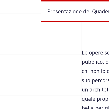
Presentazione del Quader
Le opere so
pubblico, 
chi non lo 
suo percor
un archite
quale propr
bella per g