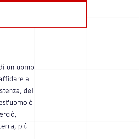
 di un uomo
affidare a
stenza, del
uest'uomo è
erciò,
terra, più