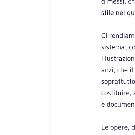
dimessi, ch
stile nel q
Ci rendiam
sistematico
illustrazio
anzi, che i
soprattutto
costituire,
e document
Le opere, d