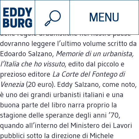
© 2026 EDDYBURG
Tutti coloro che vogliono comprendere le
MENU
INIZIATIVE
CHI SIAMO
motivazioni della inarrestabile cancellazione
delle regole urbanistiche nel nostro paese
dovranno leggere l’ultimo volume scritto da
SOSTIENICI
CONTATTACI
Edoardo Salzano,
Memorie di un urbanista,
l’Italia che ho vissuto
, edito dal piccolo e
prezioso editore
La Corte del Fontego di
Venezia
(20 euro). Eddy Salzano, come noto,
è uno dei grandi urbanisti italiani e una
buona parte del libro narra proprio la
stagione delle speranze degli anni ’70,
quando all’interno del Ministero dei Lavori
pubblici sotto la direzione di Michele