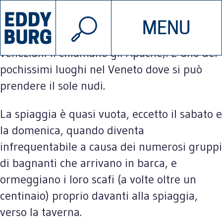
© 2026 EDDYBURG
Tra i cespugli e i banchi di sabbia, ogni
MENU
INIZIATIVE
CHI SIAMO
tanto la figura in piedi di un uomo (i
veneziani li chiamano gli Apache). È uno dei
pochissimi luoghi nel Veneto dove si può
SOSTIENICI
CONTATTACI
prendere il sole nudi.
La spiaggia è quasi vuota, eccetto il sabato e
la domenica, quando diventa
infrequentabile a causa dei numerosi gruppi
di bagnanti che arrivano in barca, e
ormeggiano i loro scafi (a volte oltre un
centinaio) proprio davanti alla spiaggia,
verso la taverna.