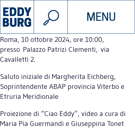
© 2026 EDDYBURG
Un incontro a Roma, a cinque anni dalla
MENU
INIZIATIVE
CHI SIAMO
scomparsa di Edoardo Salzano.
Roma, 10 ottobre 2024, ore 10:00,
presso Palazzo Patrizi Clementi, via
SOSTIENICI
CONTATTACI
Cavalletti 2.
Saluto iniziale di Margherita Eichberg,
Soprintendente ABAP provincia Viterbo e
Etruria Meridionale
Proiezione di “Ciao Eddy”, video a cura di
Maria Pia Guermandi e Giuseppina Tonet