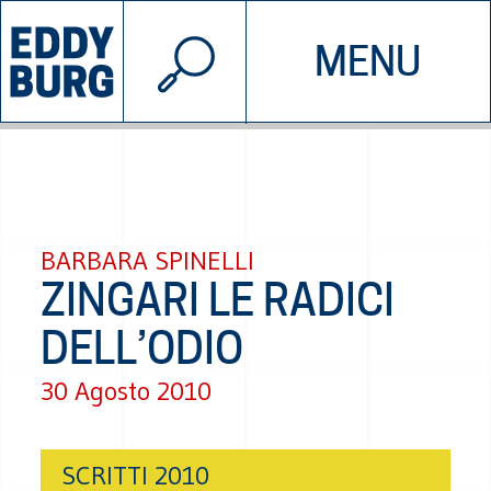
© 2026 EDDYBURG
MENU
INIZIATIVE
CHI SIAMO
SOSTIENICI
CONTATTACI
BARBARA SPINELLI
ZINGARI LE RADICI
DELL’ODIO
30 Agosto 2010
SCRITTI 2010