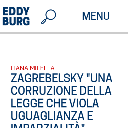
© 2026 EDDYBURG
MENU
INIZIATIVE
CHI SIAMO
SOSTIENICI
CONTATTACI
LIANA MILELLA
ZAGREBELSKY "UNA
CORRUZIONE DELLA
LEGGE CHE VIOLA
UGUAGLIANZA E