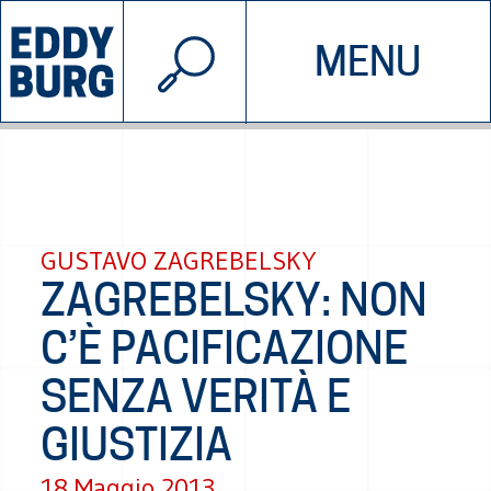
© 2026 EDDYBURG
MENU
INIZIATIVE
CHI SIAMO
SOSTIENICI
CONTATTACI
GUSTAVO ZAGREBELSKY
ZAGREBELSKY: NON
C’È PACIFICAZIONE
SENZA VERITÀ E
GIUSTIZIA
18 Maggio 2013