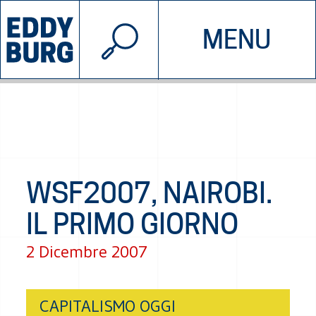
© 2026 EDDYBURG
MENU
INIZIATIVE
CHI SIAMO
SOSTIENICI
CONTATTACI
WSF2007, NAIROBI.
IL PRIMO GIORNO
2 Dicembre 2007
CAPITALISMO OGGI