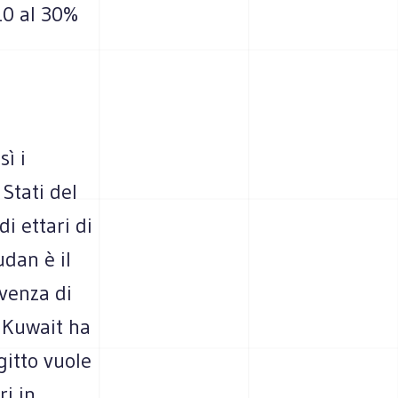
10 al 30%
sì i
Stati del
di ettari di
udan è il
ivenza di
l Kuwait ha
gitto vuole
ri in