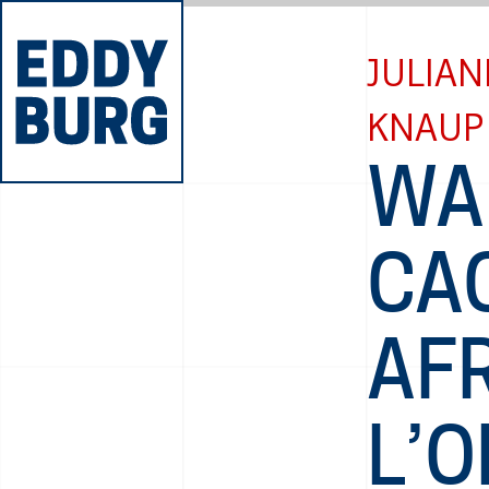
JULIAN
KNAUP
WA
CAC
AFR
L’O