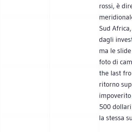
rossi, è di
meridionale
Sud Africa
dagli inves
ma le slide
foto di cam
the last fr
ritorno sup
impoverito 
500 dollari
la stessa s