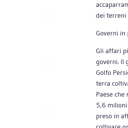
accaparram
dei terreni 
Governi in 
Gli affari p
governi. Il
Golfo Persi
terra coltiv
Paese che r
5,6 milioni
preso in af
coltivare g