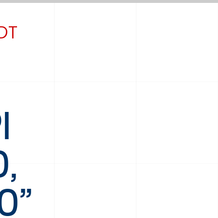
DT
I
O,
O”