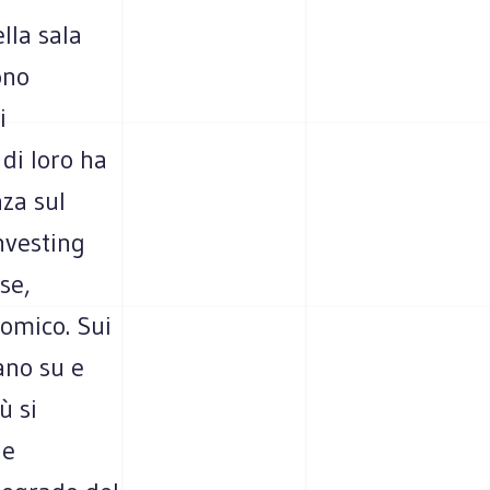
ella sala
ono
i
di loro ha
za sul
nvesting
se,
nomico. Sui
ano su e
ù si
he