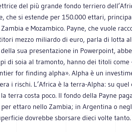
rettrice del più grande fondo terriero dell’Afri
, che si estende per 150.000 ettari, princip
, Zambia e Mozambico. Payne, che vuole racc
titori mezzo miliardo di euro, parla di lotta a
 della sua presentazione in Powerpoint, abbel
pi di soia al tramonto, hanno dei titoli come 
ontier for finding alpha». Alpha è un investime
era i rischi. L’Africa è la terra-Alpha: su quel
la terra costa poco. Il fondo della Payne pag
 per ettaro nello Zambia; in Argentina o negl
uperficie dovrebbe sborsare dieci volte tanto.