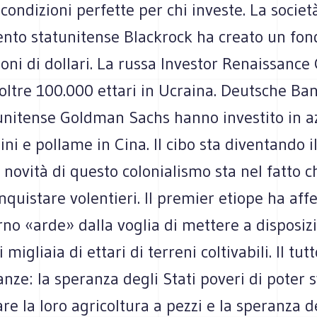
i condizioni perfette per chi investe. La societ
ento statunitense Blackrock ha creato un fon
oni di dollari. La russa Investor Renaissance 
oltre 100.000 ettari in Ucraina. Deutsche Ban
unitense Goldman Sachs hanno investito in a
ini e pollame in Cina. Il cibo sta diventando 
a novità di questo colonialismo sta nel fatto ch
nquistare volentieri. Il premier etiope ha af
rno «arde» dalla voglia di mettere a disposiz
 migliaia di ettari di terreni coltivabili. Il tut
nze: la speranza degli Stati poveri di poter 
e la loro agricoltura a pezzi e la speranza de