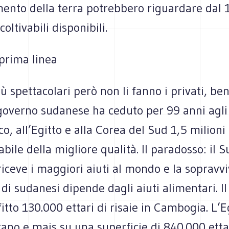
ento della terra potrebbero riguardare dal 
coltivabili disponibili.
prima linea
iù spettacolari però non li fanno i privati, ben
 governo sudanese ha ceduto per 99 anni agli 
co, all’Egitto e alla Corea del Sud 1,5 milioni 
abile della migliore qualità. Il paradosso: il S
iceve i maggiori aiuti al mondo e la sopravv
 di sudanesi dipende dagli aiuti alimentari. I
fitto 130.000 ettari di risaie in Cambogia. L’E
rano e mais su una superficie di 840.000 etta