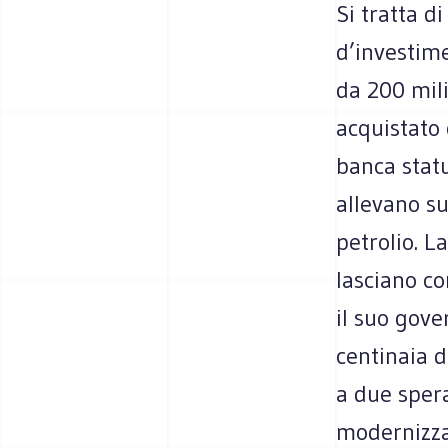
Si tratta d
d’investim
da 200 mili
acquistato 
banca stat
allevano su
petrolio. L
lasciano co
il suo gove
centinaia di
a due spera
modernizzar