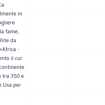
ca
almente in
ogliere
lla fame,
lite da
«Africa -
nto il cui
 continente
a tra 350 e
i Usa per