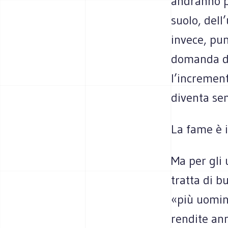
andranno p
suolo, dell
invece, pu
domanda di 
l’increment
diventa sem
La fame è i
Ma per gli 
tratta di b
«più uomin
rendite ann