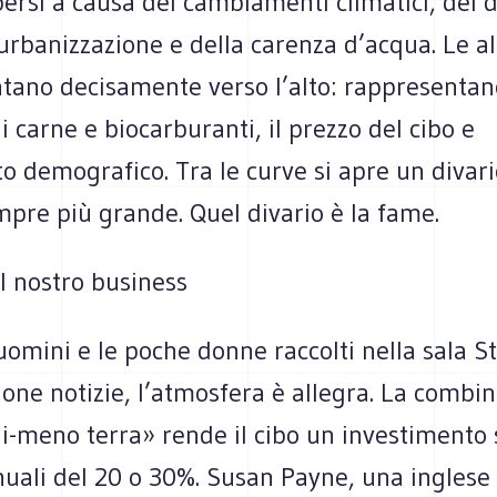
ersi a causa dei cambiamenti climatici, del 
’urbanizzazione e della carenza d’acqua. Le al
ntano decisamente verso l’alto: rappresentan
carne e biocarburanti, il prezzo del cibo e
o demografico. Tra le curve si apre un divar
pre più grande. Quel divario è la fame.
l nostro business
uomini e le poche donne raccolti nella sala S
uone notizie, l’atmosfera è allegra. La combi
i-meno terra» rende il cibo un investimento 
uali del 20 o 30%. Susan Payne, una inglese 