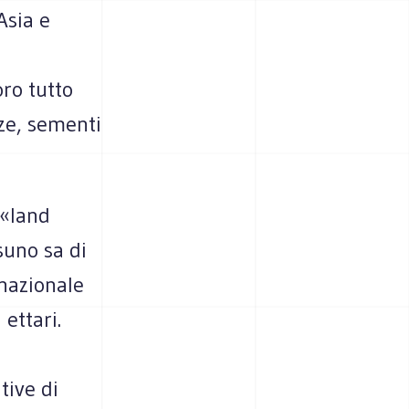
Asia e
ro tutto
ze, sementi
 «land
suno sa di
rnazionale
 ettari.
tive di