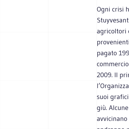
Ogni crisi h
Stuyvesant 
agricoltori
provenienti
pagato 1995
commercio m
2009. Il pr
l’Organizz
suoi grafic
giù. Alcune
avvicinano 