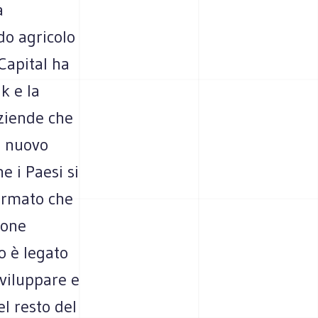
à
do agricolo
Capital ha
k e la
ziende che
il nuovo
e i Paesi si
fermato che
ione
to è legato
sviluppare e
l resto del