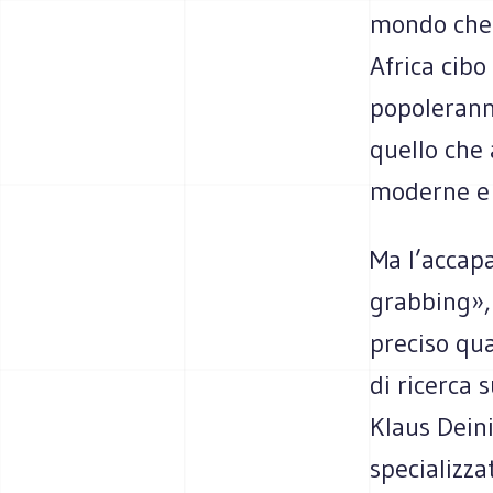
mondo che g
Africa cibo
popoleranno
quello che 
moderne e f
Ma l’accap
grabbing»,
preciso qua
di ricerca s
Klaus Dein
specializzat