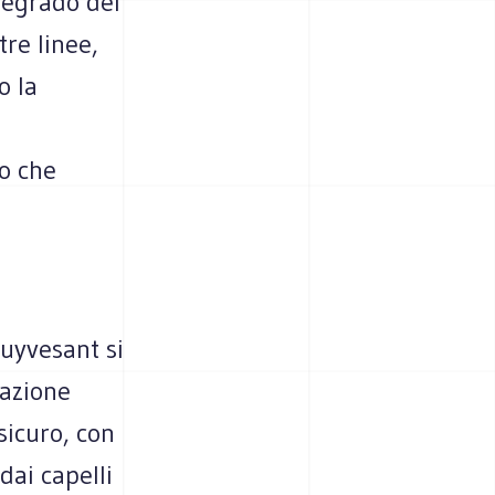
degrado del
tre linee,
o la
io che
tuyvesant si
nazione
sicuro, con
dai capelli