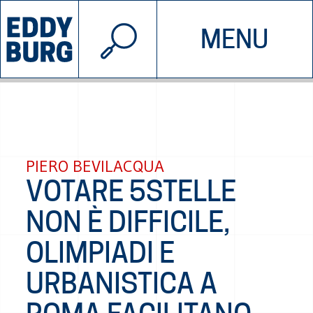
© 2026 EDDYBURG
MENU
INIZIATIVE
CHI SIAMO
SOSTIENICI
CONTATTACI
PIERO BEVILACQUA
VOTARE 5STELLE
NON È DIFFICILE,
OLIMPIADI E
URBANISTICA A