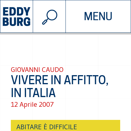
© 2026 EDDYBURG
MENU
INIZIATIVE
CHI SIAMO
SOSTIENICI
CONTATTACI
GIOVANNI CAUDO
VIVERE IN AFFITTO,
IN ITALIA
12 Aprile 2007
ABITARE È DIFFICILE