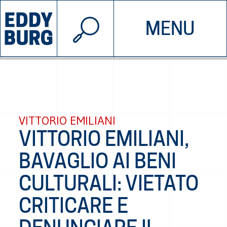
© 2026 EDDYBURG
MENU
INIZIATIVE
CHI SIAMO
SOSTIENICI
CONTATTACI
VITTORIO EMILIANI
VITTORIO EMILIANI,
BAVAGLIO AI BENI
CULTURALI: VIETATO
CRITICARE E