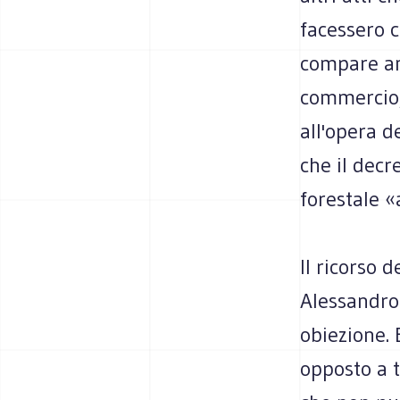
facessero c
compare anc
commercio
all'opera d
che il decr
forestale «
Il ricorso d
Alessandro 
obiezione. 
opposto a t