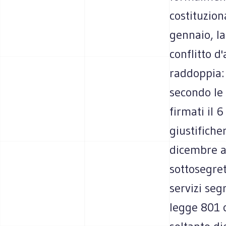
costituzion
gennaio, la
conflitto d
raddoppia: 
secondo le
firmati il 
giustifiche
dicembre ai
sottosegret
servizi seg
legge 801 c