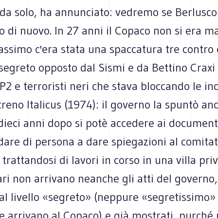
 da solo, ha annunciato: vedremo se Berluscon
di nuovo. In 27 anni il Copaco non si era ma
assimo c'era stata una spaccatura tre contro
 segreto opposto dal Sismi e da Bettino Craxi s
, P2 e terroristi neri che stava bloccando le in
treno Italicus (1974): il governo la spuntò an
 dieci anni dopo si potè accedere ai document
are di persona a dare spiegazioni al comitat
trattandosi di lavori in corso in una villa priv
i non arrivano neanche gli atti del governo,
i al livello «segreto» (neppure «segretissimo»
che arrivano al Copaco) e già mostrati, purché