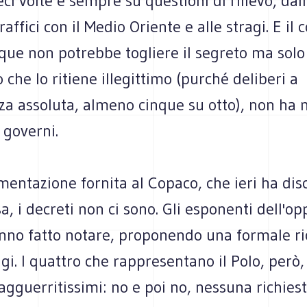
eci volte e sempre su questioni di rilievo, dal
traffici con il Medio Oriente e alle stragi. E il 
e non potrebbe togliere il segreto ma solo r
che lo ritiene illegittimo (purché deliberi a
a assoluta, almeno cinque su otto), non ha 
 governi.
entazione fornita al Copaco, che ieri ha dis
sa, i decreti non ci sono. Gli esponenti dell'op
anno fatto notare, proponendo una formale ri
gi. I quattro che rappresentano il Polo, però,
agguerritissimi: no e poi no, nessuna richiest