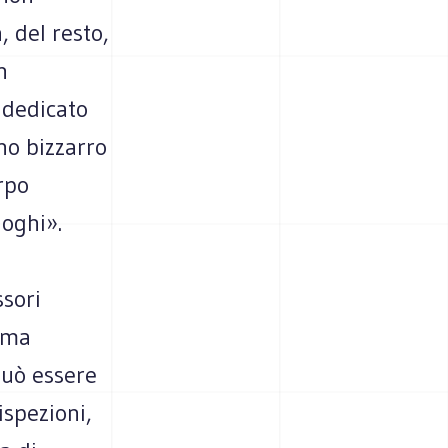
, del resto,
n
 dedicato
no bizzarro
orpo
uoghi».
ssori
tima
può essere
ispezioni,