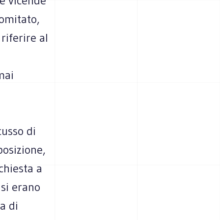
le vicende
comitato,
iferire al
mai
cusso di
posizione,
chiesta a
 si erano
a di