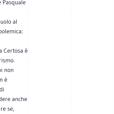
e Pasquale
uolo al
 polemica:
la Certosa è
rismo.
oi non
n è
di
adere anche
re se,