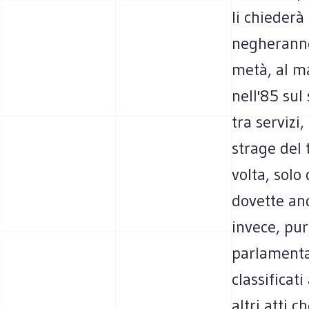
li chiederà
negheranno 
metà, al m
nell'85 sul
tra servizi
strage del 
volta, solo
dovette and
invece, pur 
parlamentar
classificat
altri atti 