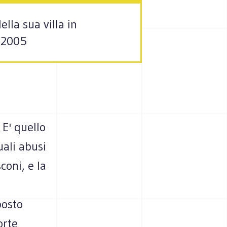
lla sua villa in
o 2005
 E' quello
ali abusi
coni, e la
posto
orte