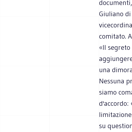
documenti,
Giuliano di
vicecordina
comitato. A
«Il segreto
aggiungereb
una dimora 
Nessuna pro
siamo coma
d'accordo: 
limitazione
su question