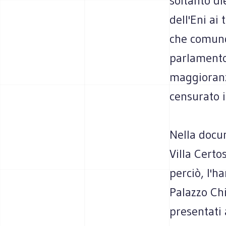
soltanto di
dell'Eni ai 
che comunqu
parlamento 
maggioranz
censurato i
Nella docum
Villa Certo
perciò, l'h
Palazzo Chi
presentati 