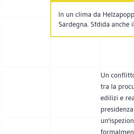
In un clima da Helzapoppi
Sardegna. Sfdida anche i
Un conflitt
tra la proc
edilizi e r
presidenza 
un'ispezio
formalmente