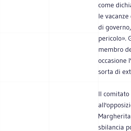
come dichia
le vacanze
di governo,
pericolo».
membro del
occasione l
sorta di ex
Il comitato
all'opposiz
Margherita,
sbilancia p