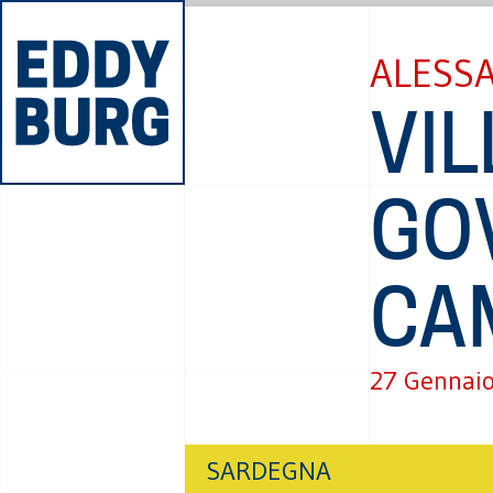
ALESS
VIL
GO
CA
27 Gennai
SARDEGNA