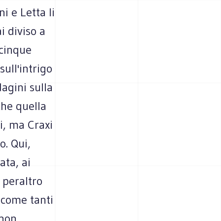
i e Letta li
i diviso a
 cinque
ull'intrigo
dagini sulla
che quella
i, ma Craxi
o. Qui,
ata, ai
 peraltro
 come tanti
 non