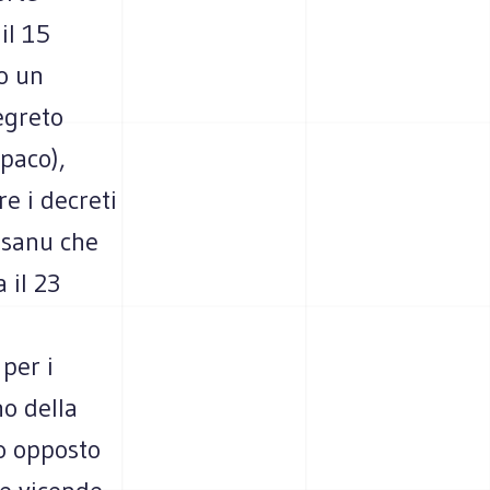
il 15
o un
segreto
opaco),
e i decreti
isanu che
 il 23
per i
no della
to opposto