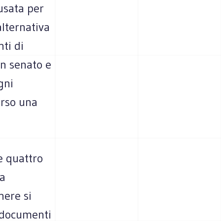
usata per
lternativa
ti di
in senato e
gni
erso una
e quattro
la
nere si
I documenti