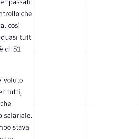
ser passati
ntrollo che
a, così
quasi tutti
 è di 51
a voluto
r tutti,
 che
o salariale,
empo stava
ostro