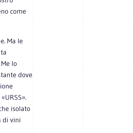
meno come
e. Ma le
uta
. Me lo
stante dove
nione
e «URSS».
che isolato
 di vini