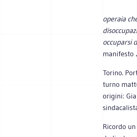
operaia che
disoccupazi
occuparsi 
manifesto
2
Torino. Por
turno mattu
origini: Gi
sindacalist
Ricordo un