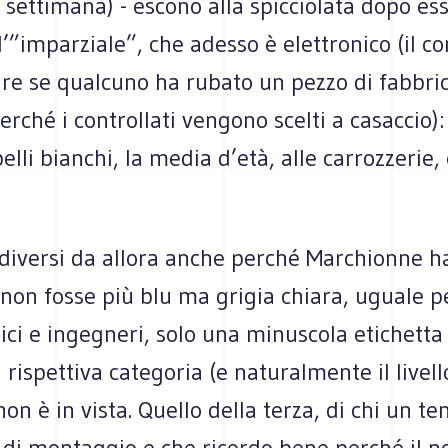
a settimana) - escono alla spicciolata dopo es
l’”imparziale”, che adesso è elettronico (il co
re se qualcuno ha rubato un pezzo di fabbric
rché i controllati vengono scelti a casaccio): 
elli bianchi, la media d’età, alle carrozzerie,
iversi da allora anche perché Marchionne h
 non fosse più blu ma grigia chiara, uguale pe
ici e ingegneri, solo una minuscola etichetta
a rispettiva categoria (e naturalmente il livell
on è in vista. Quello della terza, di chi un t
 di montaggio e che ricordo bene perché il n