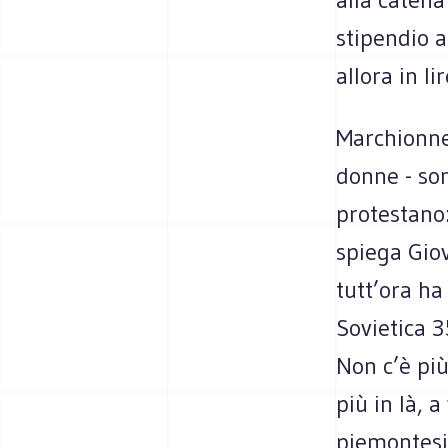
stipendio 
allora in l
Marchionne,
donne - son
protestano:
spiega Gio
tutt’ora ha
Sovietica 
Non c’è più
più in là, a
piemontesi 