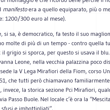
al
manifesto
era a quello equiparato, più o 
ire: 1200/300 euro al mese).
 si sa, è democratico, fa testo il suo maglion
o molte di più di un tempo - contro quella t
 il grigio si sporca, per questo si usava il blu
vanna Leone, nella vecchia palazzina poco di
 sede la V Lega Mirafiori della Fiom, corso U
351, che tutti però chiamavano familiarment
, invece, la storica sezione Pci Mirafiori, qual
 via Passo Buole. Nel locale c’è ora la “Mescita
sfusi e imbottigliati”.