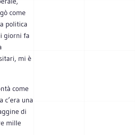
eraie,
iegò come
a politica
i giorni fa
a
itari, mi è
lontà come
ra c’era una
aggine di
e mille