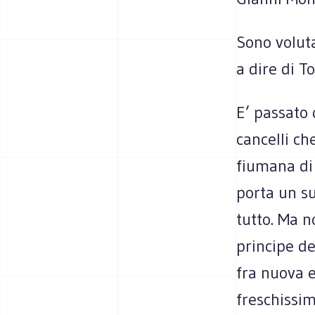
Sono volut
a dire di T
E’ passato 
cancelli ch
fiumana di 
porta un su
tutto. Ma n
principe del
fra nuova e
freschissim