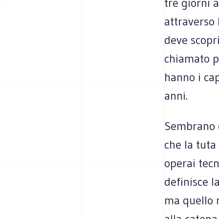
tre giorni 
attraverso 
deve scopri
chiamato pe
hanno i cap
anni.
Sembrano d
che la tuta
operai tecn
definisce l
ma quello n
alla catena