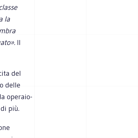
classe
a la
embra
uato».
Il
cita del
o delle
da operaio-
di più.
ione