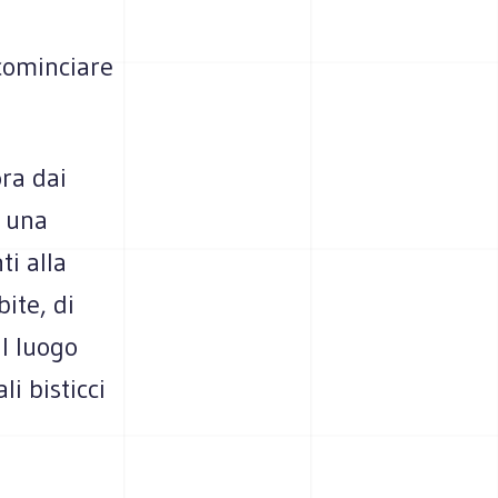
 cominciare
ora dai
o una
ti alla
bite, di
il luogo
li bisticci