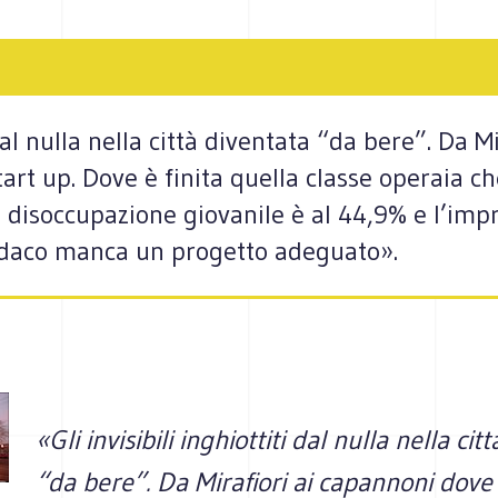
i dal nulla nella città diventata “da bere”. Da 
art up. Dove è finita quella classe operaia ch
la disoccupazione giovanile è al 44,9% e l’im
sindaco manca un progetto adeguato».
«Gli invisibili inghiottiti dal nulla nella cit
“da bere”. Da Mirafiori ai capannoni dove