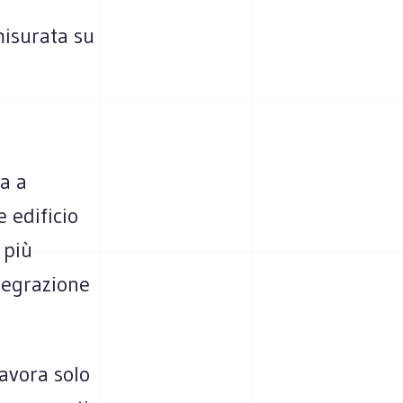
 misurata su
ra a
 edificio
 più
ntegrazione
avora solo