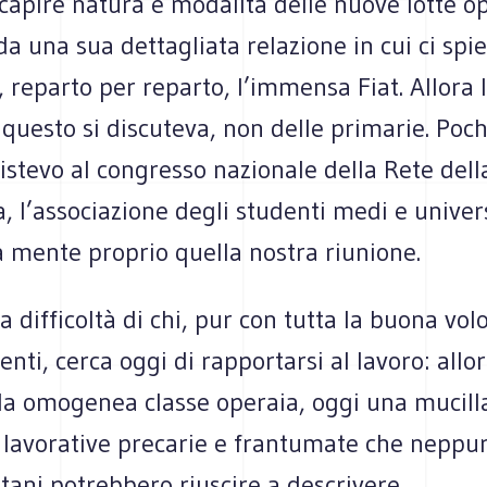
capire natura e modalità delle nuove lotte op
da una sua dettagliata relazione in cui ci sp
 reparto per reparto, l’immensa Fiat. Allora l
i questo si discuteva, non delle primarie. Poch
stevo al congresso nazionale della Rete dell
 l’associazione degli studenti medi e univers
a mente proprio quella nostra riunione.
la difficoltà di chi, pur con tutta la buona vo
enti, cerca oggi di rapportarsi al lavoro: allo
la omogenea classe operaia, oggi una mucill
 lavorative precarie e frantumate che neppur
ani potrebbero riuscire a descrivere.