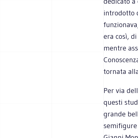
dedicato a 
introdotto 
funzionava,
era così, d
mentre assi
Conoscenza,
tornata all
Per via del
questi stud
grande bel
semifigure
Gianni Mont