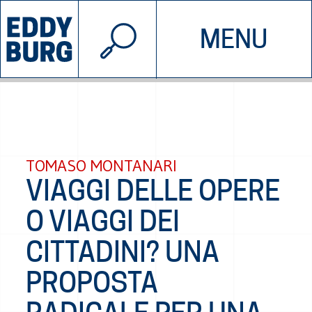
© 2026 EDDYBURG
MENU
INIZIATIVE
CHI SIAMO
SOSTIENICI
CONTATTACI
TOMASO MONTANARI
VIAGGI DELLE OPERE
O VIAGGI DEI
CITTADINI? UNA
PROPOSTA