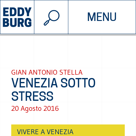
© 2026 EDDYBURG
MENU
INIZIATIVE
CHI SIAMO
SOSTIENICI
CONTATTACI
GIAN ANTONIO STELLA
VENEZIA SOTTO
STRESS
20 Agosto 2016
VIVERE A VENEZIA