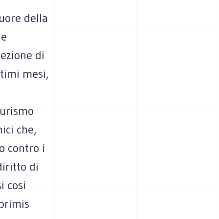
cuore della
 e
ezione di
ltimi mesi,
 turismo
ici che,
o contro i
iritto di
i cosi
primis