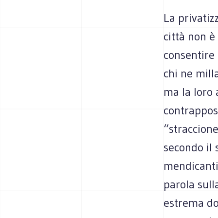
La privatiz
città non è
consentire
chi ne mill
ma la loro 
contrapposi
“straccione
secondo il 
mendicanti 
parola sull
estrema dov