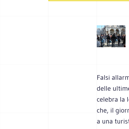
Falsi allarm
delle ultim
celebra la 
che, il gio
a una turis