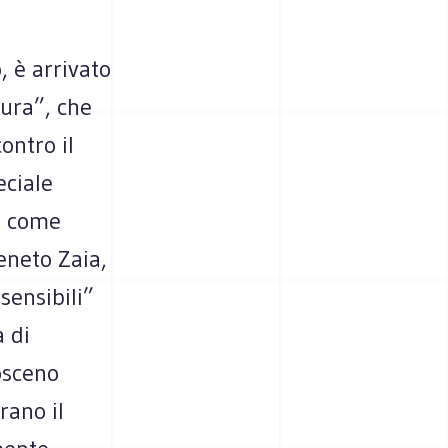
, è arrivato
cura”, che
ontro il
eciale
e, come
eneto Zaia,
sensibili”
a di
osceno
rano il