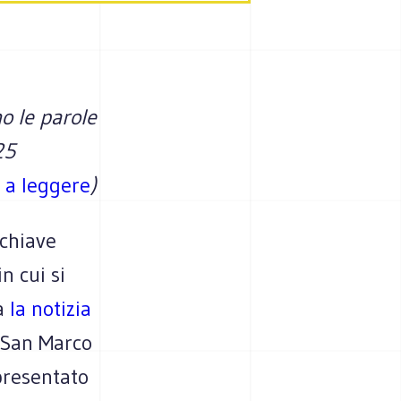
no le parole
25
 a leggere
)
 chiave
n cui si
sa
la notizia
a San Marco
 presentato