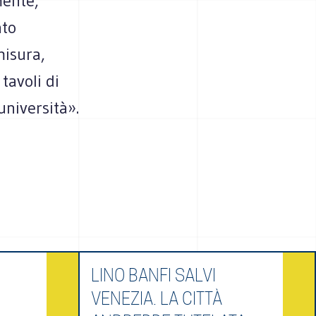
mente,
ato
misura,
tavoli di
università».
LINO BANFI SALVI
VENEZIA. LA CITTÀ