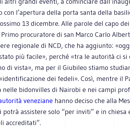
i altri grandi eventi, a cominciare dall’inau
o con l’apertura della porta santa della basil
rossimo 13 dicembre. Alle parole del capo dei v
l Primo procuratore di san Marco Carlo Albert
iere regionale di NCD, che ha aggiunto: «oggi
stato più facile», perché «tra le autorità ci s
no di vista», ma per il Giubileo stiamo studi
«identificazione dei fedeli». Così, mentre il 
elle bidonvilles di Nairobi e nei campi prof
autorità veneziane
hanno deciso che alla Mes
 potrà assistere solo “per inviti” e in chiesa
li accreditati”.