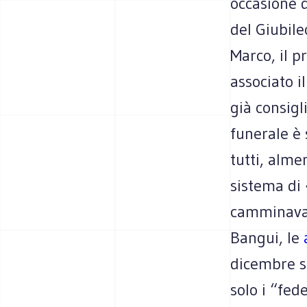
occasione d
del Giubile
Marco, il p
associato i
già consigl
funerale è 
tutti, alme
sistema di 
camminava n
Bangui, le
dicembre si
solo i “fede