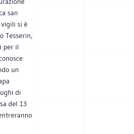
gurazione
ica san
igili si è
o Tesserin,
 per il
i conosce
ando un
Papa
ughi di
sa del 13
 entreranno