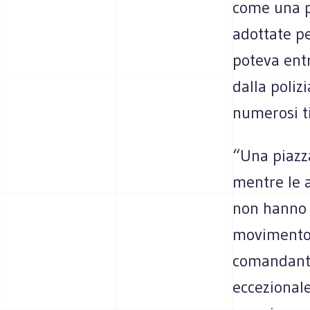
come una pr
adottate pe
poteva entr
dalla poliz
numerosi ti
“Una piazza
mentre le a
non hanno p
movimento.
comandante 
eccezionale