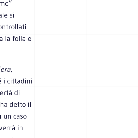
smo”
le si
ntrollati
 la folla e
Sera
,
i cittadini
ertà di
a detto il
i un caso
verrà in