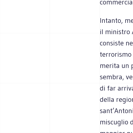
commercian
Intanto, me
il ministro
consiste ne
terrorismo 
merita un p
sembra, ver
di far arri
della regio
sant’Anton
miscuglio 