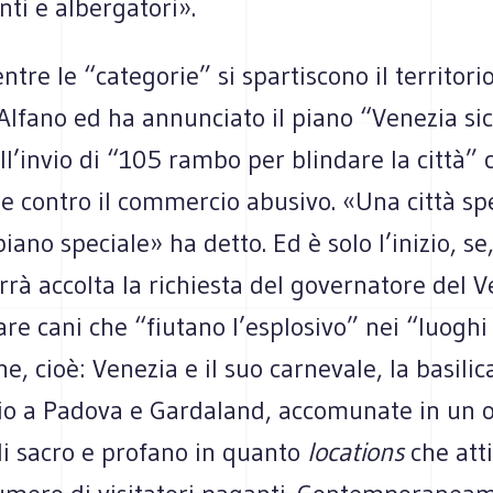
ti e albergatori».
ntre le “categorie” si spartiscono il territorio
 Alfano ed ha annunciato il piano “Venezia si
ll’invio di “105 rambo per blindare la città” c
e contro il commercio abusivo. «Una città sp
iano speciale» ha detto. Ed è solo l’inizio, s
rà accolta la richiesta del governatore del V
vare cani che “fiutano l’esplosivo” nei “luoghi 
ne, cioè: Venezia e il suo carnevale, la basilic
io a Padova e Gardaland, accomunate in un 
di sacro e profano in quanto
locations
che atti