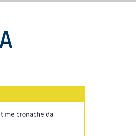
RA
 ultime cronache da