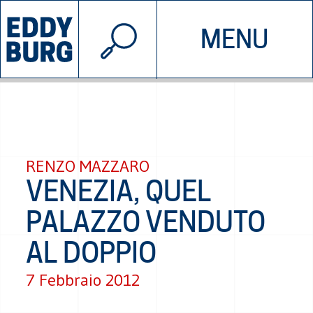
© 2026 EDDYBURG
MENU
INIZIATIVE
CHI SIAMO
SOSTIENICI
CONTATTACI
RENZO MAZZARO
VENEZIA, QUEL
PALAZZO VENDUTO
AL DOPPIO
7 Febbraio 2012