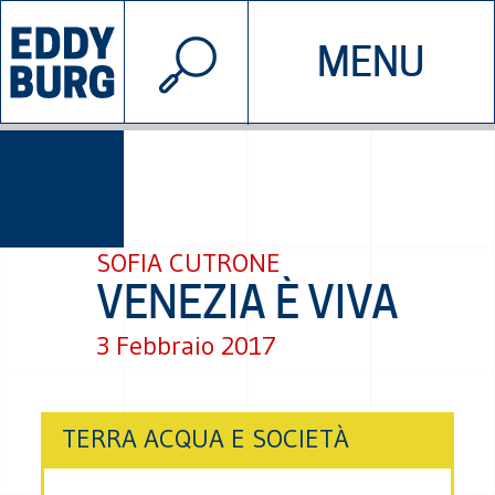
© 2026 EDDYBURG
MENU
INIZIATIVE
CHI SIAMO
SOSTIENICI
CONTATTACI
SOFIA CUTRONE
VENEZIA È VIVA
3 Febbraio 2017
TERRA ACQUA E SOCIETÀ