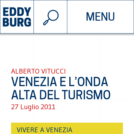
© 2026 EDDYBURG
MENU
INIZIATIVE
CHI SIAMO
SOSTIENICI
CONTATTACI
ALBERTO VITUCCI
VENEZIA E L’ONDA
ALTA DEL TURISMO
27 Luglio 2011
VIVERE A VENEZIA