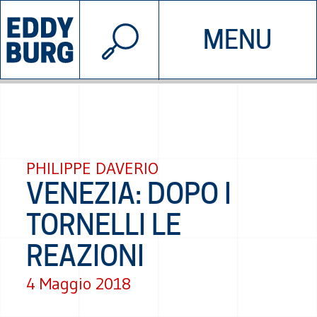
© 2026 EDDYBURG
MENU
INIZIATIVE
CHI SIAMO
SOSTIENICI
CONTATTACI
PHILIPPE DAVERIO
VENEZIA: DOPO I
TORNELLI LE
REAZIONI
4 Maggio 2018