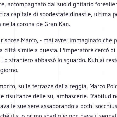
e, accompagnato dal suo dignitario forestier
tica capitale di spodestate dinastie, ultima p
a nella corona de Gran Kan.
 - rispose Marco, - mai avrei immaginato che 
a città simile a questa. L'imperatore cercò di
. Lo straniero abbassò lo sguardo. Kublai rest
 giorno.
monto, sulle terrazze della reggia, Marco Po
le risultanze delle su, ambascerie. D'abitudin
ava le sue sere assaporando a occhi socchius
nché il suo primo sbadiglio non dava il segnal