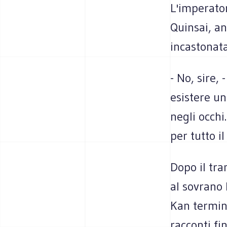
L'imperator
Quinsai, an
incastonat
- No, sire,
esistere un
negli occhi
per tutto il
Dopo il tra
al sovrano 
Kan termin
racconti fi