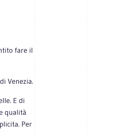
ito fare il
 di Venezia.
lle. E di
e qualità
licita. Per