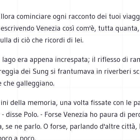
allora cominciare ogni racconto dei tuoi viagg
escrivendo Venezia così co­m'è, tutta quanta
la di ciò che ri­cordi di lei.
 lago era appena increspata; il riflesso di r
 reggia dei Sung si frantumava in ri­verberi sci
e che galleggiano.
ni della memoria, una volta fissate con le pa
 - disse Polo. - Forse Venezia ho paura di per
, se ne parlo. O forse, parlando d'altre città, 
poco a poco.