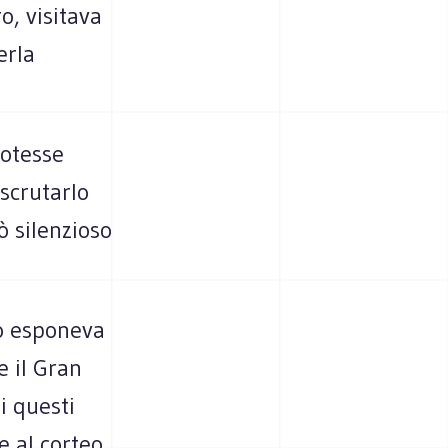
o, visitava
erla
potesse
 scrutarlo
ò silenzioso
lo esponeva
e il Gran
i questi
e al corteo