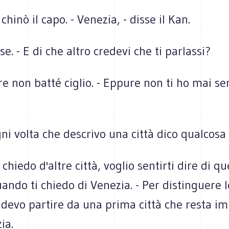
hinò il capo. - Venezia, - disse il Kan.
e. - E di che altro credevi che ti par­lassi?
e non batté ciglio. - Eppure non ti ho mai sent
gni volta che descrivo una città dico qualcosa
chiedo d'altre città, voglio sentirti dire di que
ando ti chiedo di Venezia. - Per distinguere l
, devo parti­re da una prima città che resta imp
ia.