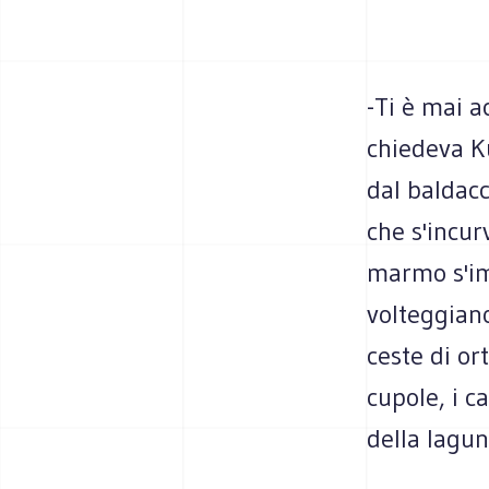
-Ti è mai a
chiedeva K
dal baldacc
che s'incurv
marmo s'imm
volteggiano
ceste di ort
cupole, i c
della lagun