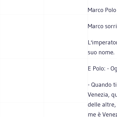
Marco Polo c
Marco sorris
L'imperator
suo nome.
E Polo: - O
- Quando ti 
Venezia, qu
delle altre
me è Venez