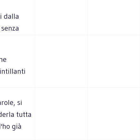
i dalla
, senza
ame
ntillanti
role, si
derla tutta
l'ho già