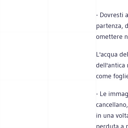
- Dovresti 
partenza, d
omettere nul
L'acqua del
dell'antica
come fogli
- Le immagi
cancellano,
in una volta
perduta a 