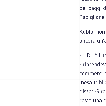
dei paggi d
Padiglione 
Kublai non
ancora un'al
- ... Di là 
- riprende
commerci d'
inesauribil
disse: -Sire
resta una d