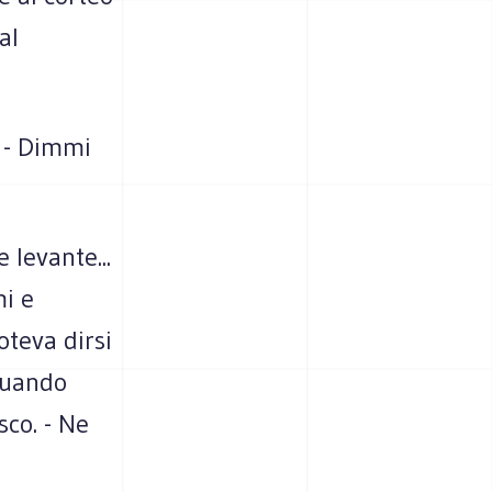
al
. - Dimmi
e levante...
mi e
oteva dirsi
 quando
sco. - Ne