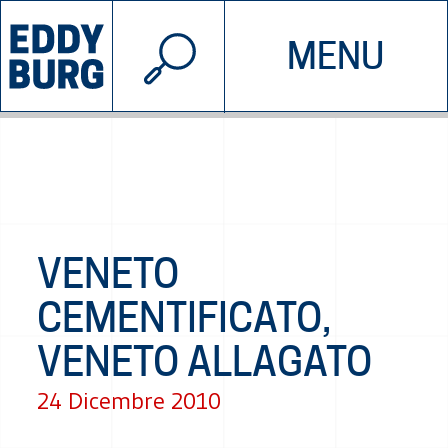
© 2026 EDDYBURG
MENU
INIZIATIVE
CHI SIAMO
SOSTIENICI
CONTATTACI
VENETO
CEMENTIFICATO,
VENETO ALLAGATO
24 Dicembre 2010