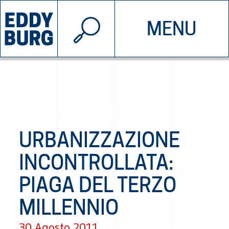
© 2026 EDDYBURG
MENU
INIZIATIVE
CHI SIAMO
SOSTIENICI
CONTATTACI
URBANIZZAZIONE
INCONTROLLATA:
PIAGA DEL TERZO
MILLENNIO
30 Agosto 2011